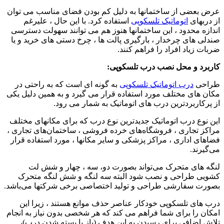
عرض بعضی از ساختمانها به دلیل کم بودن فضای مناسب می توان
از دربهای
اتوماتیک تلسکوپی
استفاده کرد. با این حال ، علیرغم
اندازه محدود ، این ساختمانها هنوز هم می توانند سهولت دسترسی
صندلی های چرخدار ، بارگیری پالت ها ، چرخ دستی های خرید و یا
ضربات زیاد افراد را فراهم کنند.
کاربرد و محل نصب درب تلسکوپی:
طراحی
درب اتوماتیک تلسکوپی
به گونه ای است که به راحتی در
مکان های مختلف مورد استفاده قرار می گیرد و به همین دلیل یکی
از پرکاربردترین درب های اتوماتیک به شمار می رود.
این نوع درب اتوماتیک جدیدترین نوع درب که برای مکانهای مختلف
مراکز تجاری ، فروشگاه‌های خرده فروشی ، ساختمان‌های تجاری ،
فضاهای اداری ، مراکز پزشکی و سایر مکانها ، مورد استفاده قرار
می‌گیرند.
لنگه های متحرک می‌تواند بصورت دو، سه ، چهار و شش لت
کشویی طراحی و نصب شود البته سه لنگه و شش لنگه متحرک
بصورت سفارشی طراحی و تولید اختصاصی برخی شرکتها می‌باشد.
درب های تلسکوپی خودکار عناصر حذف موانع هستند ، زیرا این
امکان را برای شما فراهم می کند که هر شخصی بدون نیاز به انجام
تلاش اضافی برای رسیدن به این هدف (باز یا بسته شدن درب)،