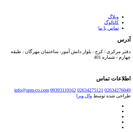
وبلاگ
کاتالوگ
تماس با ما
آدرس
دفتر مرکزی : کرج - بلوار دانش آموز- ساختمان مهرگان - طبقه
چهارم - شماره 401
اطلاعات تماس
info@spm-co.com
09393110162
02634275121
02634276049
طراحی شده توسط
وال ویرا