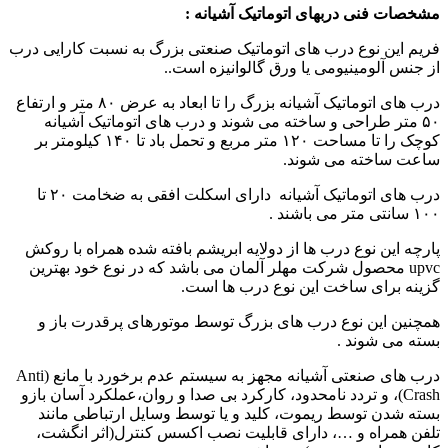
مشخصات فنی دربهای اتوماتیک آشیانه :
فریم این نوع درب های اتوماتیک صنعتی بزرگ به نسبت کارایی درب
از جنس آلومینیومی یا ورق گالوانیزه است..
درب های اتوماتیک آشیانه بزرگ را تا ابعاد به عرض ۸۰ متر و ارتفاع
۵۰ متر طراحی و ساخته می شوند و درب های اتوماتیک آشیانه
کوچک را تا مساحت ۱۲۰ متر مربع و تحمل باد تا ۱۴۰ کیلومتر بر
ساعت ساخته می شوند.
درب های اتوماتیک آشیانه دارای اسکلت افقی به ضخامت ۲۰ تا
۱۰۰ سانتی متر می باشند .
پارچه این نوع درب ها از دولایه ابریشم بافته شده همراه با روکش
upvc محصول شرکت مهلر آلمان می باشد که در نوع خود بهترین
گزینه برای ساخت این نوع درب ها است.
همچنین این نوع درب های بزرگ توسط موتورهای پرقدرت باز و
بسته می شوند .
درب های صنعتی آشیانه مجهز به سیستم عدم برخورد با مانع (Anti
Crash)، و تردد نامحدود، کارکرد بی صدا و روان،عملکرد آسان بازو
بسته شدن توسط ریموت، کلید و یا توسط وسایل ارتباطی مانند
تلفن همراه و …، دارای قابلیت نصب اکسس کنترل(اثر انگشت،