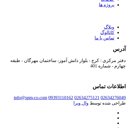
پروژه ها
وبلاگ
کاتالوگ
تماس با ما
آدرس
دفتر مرکزی : کرج - بلوار دانش آموز- ساختمان مهرگان - طبقه
چهارم - شماره 401
اطلاعات تماس
info@spm-co.com
09393110162
02634275121
02634276049
طراحی شده توسط
وال ویرا