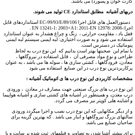
کارت خوان و پسورد) می باشند.
دربهای آشیانه مطابق استاندارد CE تولید می شوند.
دستورالعمل های قابل اجرا 89/106/EC-99/93/E استانداردهای قابل
اجرا:-EN 13241-1: 2003+A1: 2011-EN 12978: 2008 .
قفل باد ، مقاومت حرارتی ، زنگ و چراغ هشدار به عنوان استاندارد
استفاده می شود و به صورت اختیاری: لبه ایمنی سیستم لبه ایمنی
پنوماتیک در دسترس است.
با تمام این صحبتها بهتر است بدانیم که این نوع درب به لحاظ
طراحی و نوع مواد مصرفی آن ، قابل استفاده در نیروگاهها ،
معادن، فرودگاهها ، کشتی سازی ها ، سوله ها می باشد ، به عنوان
پرکاربردترین نوع درب در این صنایع استفاده می شود
مشخصات کاربردی این نوع درب ها ی اتوماتیک آشیانه :
این نوع درب های بزرگ صنعتی جهت مصارف در معادن ، ورودی
درب معدن، و همینطور در آشیانه های کشتی سازی و آشیانه هواپیما
و آشاینه هلی کوپتر نیز مصرف می گردد.
و از دیگر مکانهایی که این نوع درب نصب و اجرا میگردد ورودی
سالنهای بزرگ نیروگاهها و انبار می باشد . که بهترین گزینه برای
صاحبان صنایع می باشد.
برای بیشتر آشنا شدن به تصاویر و فیلمهای ثبت شده بر سایت و یا