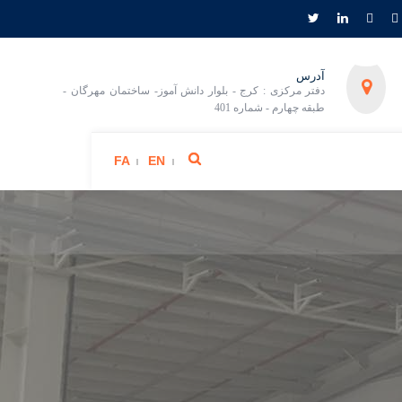
آدرس
دفتر مرکزی : کرج - بلوار دانش آموز- ساختمان مهرگان -
طبقه چهارم - شماره 401
FA
EN