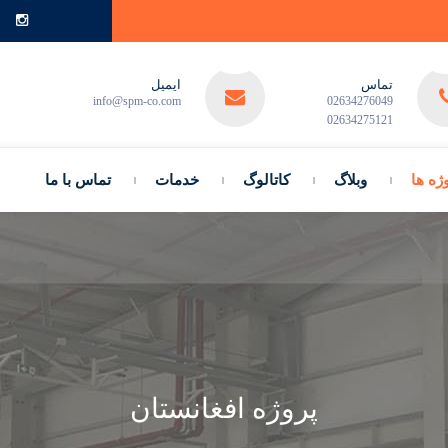
تماس
ایمیل
info@spm-co.com
02634276049
02634275121
ژه ها
وبلاگ
کاتالوگ
خدمات
تماس با ما
پروژه افغانستان