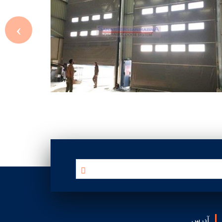
‹
آدرس