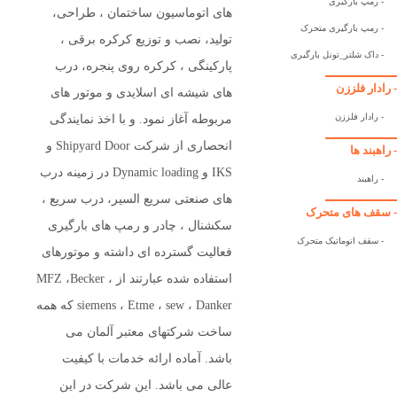
- رمپ بارگیری
های اتوماسیون ساختمان ، طراحی،
- رمپ بارگیری متحرک
تولید، نصب و توزیع کرکره برقی ،
- داک شلتر_تونل بارگیری
پارکینگی ، کرکره روی پنجره، درب
- رادار فلززن
های شیشه ای اسلایدی و موتور های
- رادار فلززن
مربوطه آغاز نمود. و با اخذ نمایندگی
انحصاری از شرکت Shipyard Door و
- راهبند ها
IKS و Dynamic loading در زمینه درب
- راهبند
های صنعتی سریع السیر، درب سریع ،
- سقف های متحرک
سکشنال ، چادر و رمپ های بارگیری
- سقف اتوماتیک متحرک
فعالیت گسترده ای داشته و موتورهای
استفاده شده عبارتند از MFZ ،Becker ،
siemens ، Etme ، sew ، Danker که همه
ساخت شرکتهای معتبر آلمان می
باشد. آماده ارائه خدمات با کیفیت
عالی می باشد. این شرکت در این