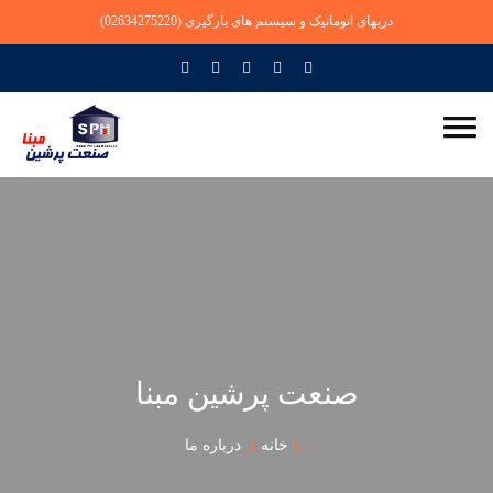
دربهای اتوماتیک و سیستم های بارگیری
(02634275220)
صنعت پرشین مبنا
خانه
درباره ما