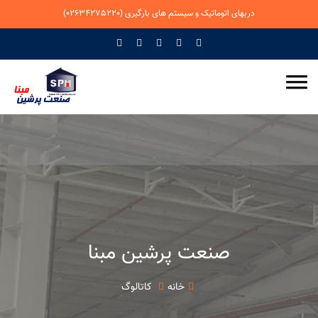
دربهای اتوماتیک و سیستم های بارگیری
(02634275220)
صنعت پرشین مبنا
خانه
کاتالوگ