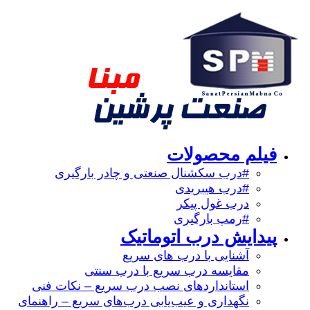
فیلم محصولات
#درب سکشنال صنعتی و چادر بارگیری
#درب هیبریدی
درب غول پیکر
#رمپ بارگیری
پیدایش درب اتوماتیک
آشنایی با درب های سریع
مقایسه درب سریع با درب سنتی
استانداردهای نصب درب سریع – نکات فنی
نگهداری و عیب‌یابی درب‌های سریع – راهنمای