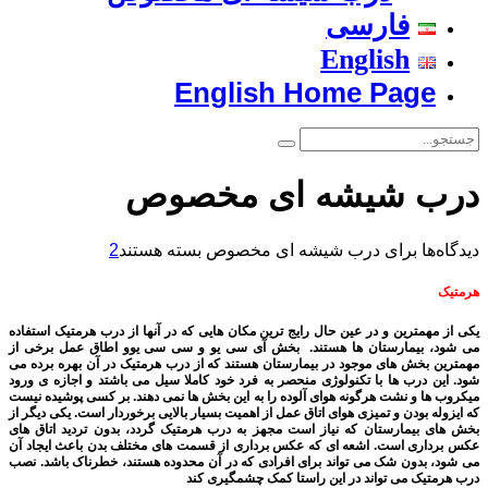
فارسی
English
English Home Page
درب شیشه ای مخصوص
دیدگاه‌ها
برای درب شیشه ای مخصوص
بسته هستند
2
هرمتیک
یکی از مهمترین و در عین حال رایج ترین مکان هایی که در آنها از درب هرمتیک استفاده
می شود، بیمارستان ها هستند. بخش آی سی یو و سی سی یوو اطاق عمل برخی از
مهمترین بخش های موجود در بیمارستان هستند که از درب هرمتیک در آن بهره برده می
شود. این درب ها با تکنولوژی منحصر به فرد خود کاملا سیل می باشتد و اجازه ی ورود
میکروب ها و نشت هرگونه هوای آلوده را به این بخش ها نمی دهند. بر کسی پوشیده نیست
که ایزوله بودن و تمیزی هوای اتاق عمل از اهمیت بسیار بالایی برخوردار است. یکی دیگر از
بخش های بیمارستان که نیاز است مجهز به درب هرمتیک گردد، بدون تردید اتاق های
عکس برداری است. اشعه ای که عکس برداری از قسمت های مختلف بدن باعث ایجاد آن
می شود، بدون شک می تواند برای افرادی که در آن محدوده هستند، خطرناک باشد. نصب
درب هرمتیک می تواند در این راستا کمک چشمگیری کند