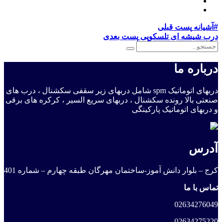
#آشیانه
پست قبلی
درب شیشه ای تلسکوپی
پست بعدی
درباره ما
دربهای اتوماتیک spm شامل دربهای زیر سقفی سکشنال ، درب های
صنعتی بالا رونده سکشنال ، دربهای سریع السیر ، کرکره های برقی
و دربهای اتوماتیک پارکینگی
آدرس
کرج – بلوار دانش آموز-ساختمان مهرگان طبقه چهارم – شماره 401
تماس با ما
02634276049
02634275220