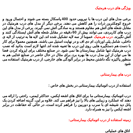
ویژگی های درب هرمتیک
برخی مدل های این درب ها با نیرویی حدود 400 پاسکال بسته می شوند و احتمال ورود و
خروج کوچکترین ذرات را هم کاهش می دهند. برخی دیگر از مدل های درب هرمتیک در
مقابل شعله های آتش هم مقاوم هستند و به سادگی آتش نمی گیرند. برخی از مدل های این
درب های کاربردی، می توانند بیش از 60 دقیقه در مقابل شعله های آتش ایستادگی کنند و
آتش نگیرند.
درب هرمتیک
عموما از سه لایه تشکیل شده اند. این لایه ها به ترتیب از لایه ی
داخلی، شامل پلی اورتان، ام دی اف و در نهایت استیل می باشند. همچنین معمولا برای کار
با دست هم دستگیره هایی روی این درب ها تعبیه شده اند. انتها لازم است بدانید که نصب
درب هرمتیک تنها شامل بیمارستان ها نمی شود. در صنایع مختلف برای ایزوله کردن فضا
ها می توان از این مدل درب ها بهره برد. برای مثال در حال حاضر در صنایع غذایی هم به
منظور پاکیزه نگه داشتن محیط در برابر آلودگی های خارجی، از درب هرمتیک استفاده می
شود
درب های بیمارستانی
استفاده از درب اتوماتیک بیمارستانی در بخش های خاص :
درب اتوماتیک بیمارستانی ما برای اتاق های اشعه ایکس، حداکثر ایمنی، راحتی را ارائه می
دهند که عملکرد و زیبایی های بالا را نیز فراهم می کند. علاوه بر این، گزینه اضافه کردن یک
پانل دید شیشه ای با سرب و دوربین را فراهم کرده است، در حالی که حفاظت در برابر
اشعه ایکس را نیز به همراه دارد.
زمینه استفاده از درب اتوماتیک بیمارستانی:
اتاق های عملیاتی