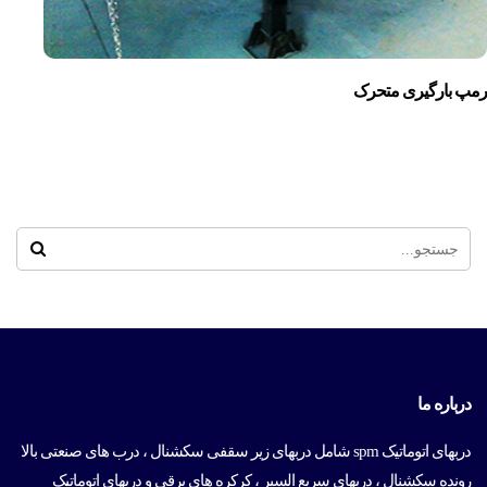
رمپ بارگیری متحرک
درباره ما
دربهای اتوماتیک spm شامل دربهای زیر سقفی سکشنال ، درب های صنعتی بالا
رونده سکشنال ، دربهای سریع السیر ، کرکره های برقی و دربهای اتوماتیک